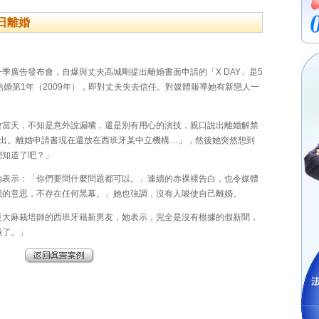
日離婚
季廣告發布會，自爆與丈夫高城剛提出離婚書面申請的「X DAY」是5
結婚第1年（2009年），即對丈夫失去信任。對媒體報導她有新戀人一
會當天，不知是意外說漏嘴，還是別有用心的演技，親口說出離婚解禁
提出。離婚申請書現在還放在西班牙某中立機構…」，然後她突然想到
你們知道了吧？」
地表示：「你們要問什麼問題都可以。」連續的赤裸裸告白，也令媒體
我的意思，不存在任何黑幕。」她也強調，沒有人唆使自己離婚。
是大麻栽培師的西班牙籍新男友，她表示，完全是沒有根據的假新聞，
極了。」