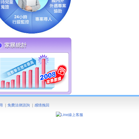
用
｜
免費法律諮詢
｜
感情挽回