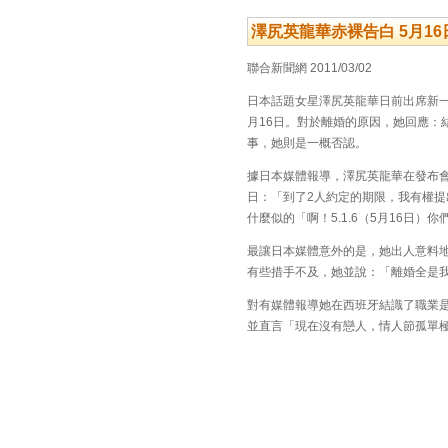
澤尻英龍華赤裸告白 5月16
聯合新聞網 2011/03/02
日本話題女星澤尻英龍華日前出席新一
月16日。對於離婚的原因，她回應：
事，她則是一概否認。
據日本媒體報導，澤尻英龍華在發布
日：「到了2人約定的期限，我有權
什麼似的「啊！5.1.6（5月16日）
最讓日本媒體意外的是，她出人意料
有些措手不及，她並說：「離婚全是
對有媒體報導她在西班牙結識了職業
並直言「現在沒有戀人，情人節孤單