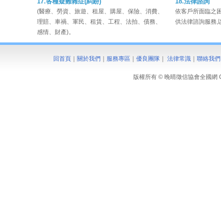
17.各種疑難雜症(糾紛)
18.法律諮詢
(醫療、勞資、旅遊、租屋、購屋、保險、消費、
依客戶所面臨之困
理賠、車禍、軍民、租賃、工程、法拍、債務、
供法律諮詢服務,
感情、財產)。
回首頁
｜
關於我們
｜
服務專區
｜
優良團隊
｜
法律常識
｜
聯絡我們
版權所有 © 晚晴徵信協會全國網 Copyrigh