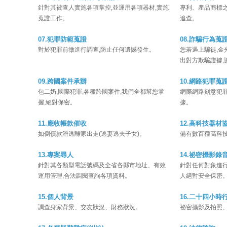
針對其被查人實施各項掌控,並運用各項器材,實施
專利、產品商標之
蒐證工作。
追查。
07.犯罪防範蒐證
08.詐騙行為蒐
對於犯罪前徵進行調查,防止任何遺憾發生。
您若遇上騙徒,金
出對方欺騙證據,
09.跨國案件承辦
10.網路犯罪蒐
包二奶,國際犯罪,各種跨國案件,我們全都幫您掌
網際網路刻意犯罪
握,絕對保密。
據。
11.應收帳款催收
12.高科技器材
如倒債款潛逃離家出走(逃妻逃夫子女)。
備有數百種高科技
13.專案尋人
14.祕密攝影錄
針對其各類型電話號碼及全省各縣市地址、有效
針對任何對象進行
運用管理,合法調閱查詢各項資料。
人絕對安全保密
15.個人背景
16.二十四小時
調查身家背景、交友狀況、財務狀況。
祕密攝影及拍照