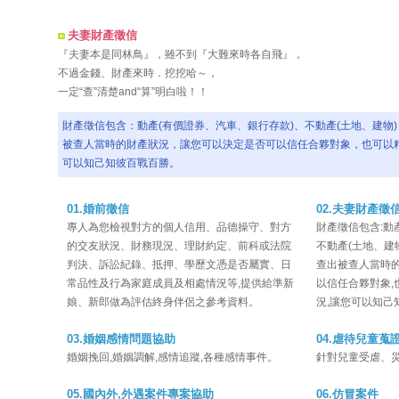
夫妻財產徵信
『夫妻本是同林鳥』，雖不到『大難來時各自飛』，
不過金錢、財產來時．挖挖哈～，
一定“查”清楚and“算”明白啦！！
財產徵信包含：動產(有價證券、汽車、銀行存款)、不動產(土地、建物
被查人當時的財產狀況，讓您可以決定是否可以信任合夥對象，也可以
可以知己知彼百戰百勝。
01.婚前徵信
02.夫妻財產徵
專人為您檢視對方的個人信用、品德操守、對方
財產徵信包含:動
的交友狀況、財務現況、理財約定、前科或法院
不動產(土地、建
判決、訴訟紀錄、抵押、學歷文憑是否屬實、日
查出被查人當時的
常品性及行為家庭成員及相處情況等,提供給準新
以信任合夥對象,
娘、新郎做為評估終身伴侶之參考資料。
況,讓您可以知己
03.婚姻感情問題協助
04.虐待兒童蒐
婚姻挽回,婚姻調解,感情追蹤,各種感情事件。
針對兒童受虐、災
05.國內外,外遇案件專案協助
06.仿冒案件